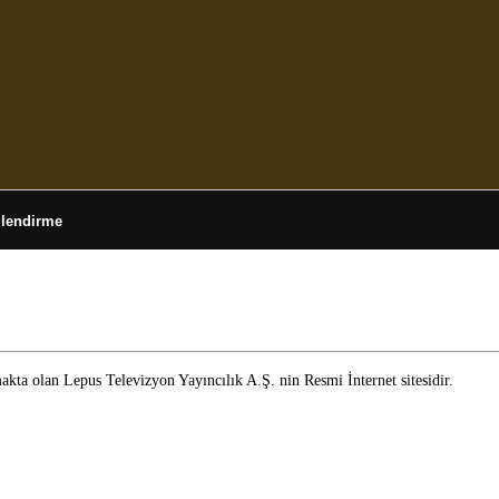
ilendirme
 olan Lepus Televizyon Yayıncılık A.Ş. nin Resmi İnternet sitesidir.